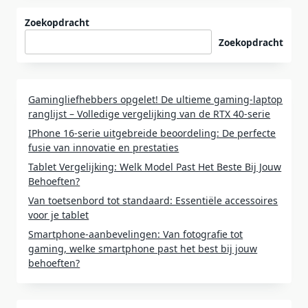
Zoekopdracht
Zoekopdracht
Gamingliefhebbers opgelet! De ultieme gaming-laptop
ranglijst – Volledige vergelijking van de RTX 40-serie
IPhone 16-serie uitgebreide beoordeling: De perfecte
fusie van innovatie en prestaties
Tablet Vergelijking: Welk Model Past Het Beste Bij Jouw
Behoeften?
Van toetsenbord tot standaard: Essentiële accessoires
voor je tablet
Smartphone-aanbevelingen: Van fotografie tot
gaming, welke smartphone past het best bij jouw
behoeften?