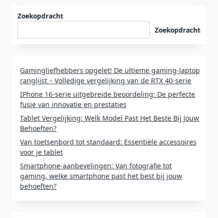
Zoekopdracht
Zoekopdracht
Gamingliefhebbers opgelet! De ultieme gaming-laptop
ranglijst – Volledige vergelijking van de RTX 40-serie
IPhone 16-serie uitgebreide beoordeling: De perfecte
fusie van innovatie en prestaties
Tablet Vergelijking: Welk Model Past Het Beste Bij Jouw
Behoeften?
Van toetsenbord tot standaard: Essentiële accessoires
voor je tablet
Smartphone-aanbevelingen: Van fotografie tot
gaming, welke smartphone past het best bij jouw
behoeften?