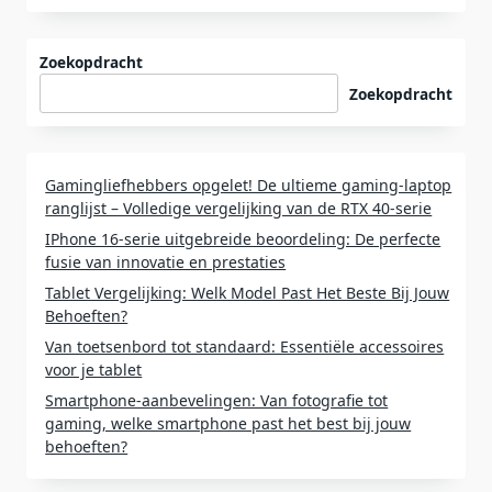
Zoekopdracht
Zoekopdracht
Gamingliefhebbers opgelet! De ultieme gaming-laptop
ranglijst – Volledige vergelijking van de RTX 40-serie
IPhone 16-serie uitgebreide beoordeling: De perfecte
fusie van innovatie en prestaties
Tablet Vergelijking: Welk Model Past Het Beste Bij Jouw
Behoeften?
Van toetsenbord tot standaard: Essentiële accessoires
voor je tablet
Smartphone-aanbevelingen: Van fotografie tot
gaming, welke smartphone past het best bij jouw
behoeften?