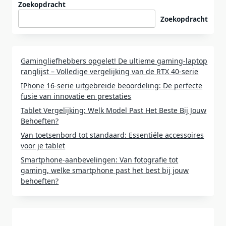
Zoekopdracht
Zoekopdracht
Gamingliefhebbers opgelet! De ultieme gaming-laptop
ranglijst – Volledige vergelijking van de RTX 40-serie
IPhone 16-serie uitgebreide beoordeling: De perfecte
fusie van innovatie en prestaties
Tablet Vergelijking: Welk Model Past Het Beste Bij Jouw
Behoeften?
Van toetsenbord tot standaard: Essentiële accessoires
voor je tablet
Smartphone-aanbevelingen: Van fotografie tot
gaming, welke smartphone past het best bij jouw
behoeften?