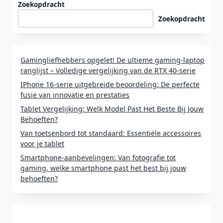
Zoekopdracht
Zoekopdracht
Gamingliefhebbers opgelet! De ultieme gaming-laptop
ranglijst – Volledige vergelijking van de RTX 40-serie
IPhone 16-serie uitgebreide beoordeling: De perfecte
fusie van innovatie en prestaties
Tablet Vergelijking: Welk Model Past Het Beste Bij Jouw
Behoeften?
Van toetsenbord tot standaard: Essentiële accessoires
voor je tablet
Smartphone-aanbevelingen: Van fotografie tot
gaming, welke smartphone past het best bij jouw
behoeften?