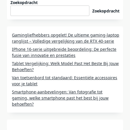
Zoekopdracht
Zoekopdracht
Gamingliefhebbers opgelet! De ultieme gaming-laptop
ranglijst – Volledige vergelijking van de RTX 40-serie
IPhone 16-serie uitgebreide beoordeling: De perfecte
fusie van innovatie en prestaties
Tablet Vergelijking: Welk Model Past Het Beste Bij Jouw
Behoeften?
Van toetsenbord tot standaard: Essentiële accessoires
voor je tablet
Smartphone-aanbevelingen: Van fotografie tot
gaming, welke smartphone past het best bij jouw
behoeften?