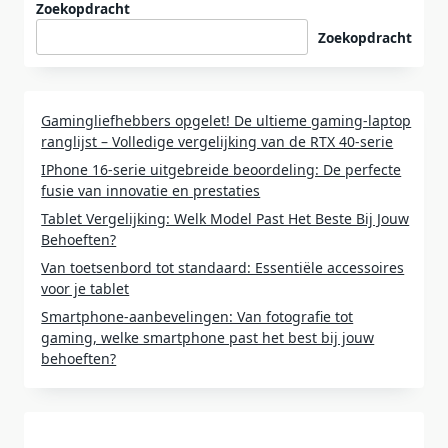
Zoekopdracht
Zoekopdracht
Gamingliefhebbers opgelet! De ultieme gaming-laptop
ranglijst – Volledige vergelijking van de RTX 40-serie
IPhone 16-serie uitgebreide beoordeling: De perfecte
fusie van innovatie en prestaties
Tablet Vergelijking: Welk Model Past Het Beste Bij Jouw
Behoeften?
Van toetsenbord tot standaard: Essentiële accessoires
voor je tablet
Smartphone-aanbevelingen: Van fotografie tot
gaming, welke smartphone past het best bij jouw
behoeften?