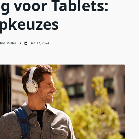
g voor Tablets:
pkeuzes
line Muller
Dec 17, 2024