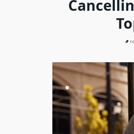
Cancellin
To
Ce