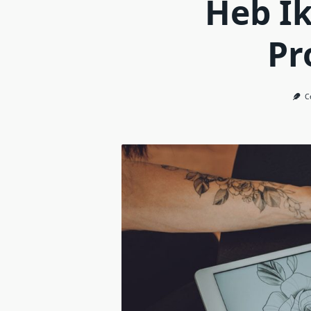
Heb I
Pr
C