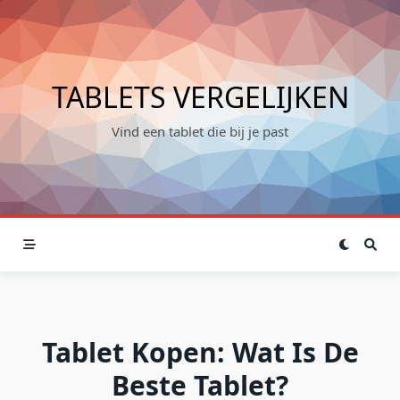
Skip
to
content
TABLETS VERGELIJKEN
Vind een tablet die bij je past
Tablet Kopen: Wat Is De
Beste Tablet?