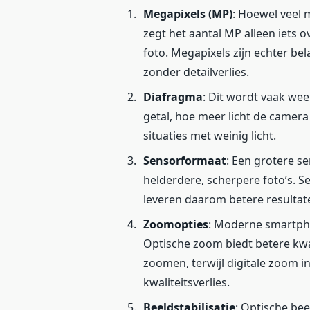
Megapixels (MP)
: Hoewel veel 
zegt het aantal MP alleen iets ov
foto. Megapixels zijn echter bela
zonder detailverlies.
Diafragma
: Dit wordt vaak wee
getal, hoe meer licht de camera
situaties met weinig licht.
Sensorformaat
: Een grotere se
helderdere, scherpere foto’s. S
leveren daarom betere resultat
Zoomopties
: Moderne smartpho
Optische zoom biedt betere kwal
zoomen, terwijl digitale zoom in
kwaliteitsverlies.
Beeldstabilisatie
: Optische beel