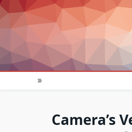
Skip
to
content
Camera’s V