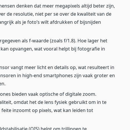
mensen denken dat meer megapixels altijd beter zijn,
er de resolutie, niet per se over de kwaliteit van de
ngrijk als je foto’s wilt afdrukken of bijsnijden
rgegeven als f-waarde (zoals f/1.8). Hoe lager het
 kan opvangen, wat vooral helpt bij fotografie in
nsor vangt meer licht en details op, wat resulteert in
ensoren in high-end smartphones zijn vaak groter en
en.
nes bieden vaak optische of digitale zoom.
iteit, omdat het de lens fysiek gebruikt om in te
 feite inzoomt op pixels, wat kan leiden tot
dstabilisatie (OIS) helpt om trillingen te