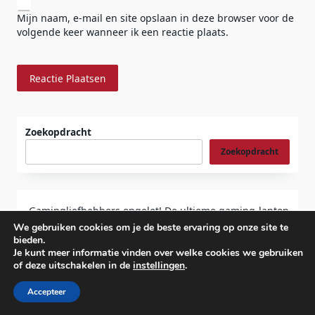
Mijn naam, e-mail en site opslaan in deze browser voor de
volgende keer wanneer ik een reactie plaats.
Zoekopdracht
Zoekopdracht
Gamingliefhebbers opgelet! De ultieme gaming-laptop
ranglijst – Volledige vergelijking van de RTX 40-serie
We gebruiken cookies om je de beste ervaring op onze site te
bieden.
IPhone 16-serie uitgebreide beoordeling: De perfecte
Je kunt meer informatie vinden over welke cookies we gebruiken
fusie van innovatie en prestaties
of deze uitschakelen in de
instellingen
.
Tablet Vergelijking: Welk Model Past Het Beste Bij Jouw
Accepteer
Behoeften?
Van toetsenbord tot standaard: Essentiële accessoires